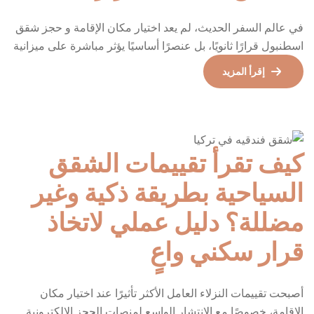
في عالم السفر الحديث، لم يعد اختيار مكان الإقامة و حجز شقق
اسطنبول قرارًا ثانويًا، بل عنصرًا أساسيًا يؤثر مباشرة على ميزانية
الرحلة وجودتها وراحتها. ومع تزايد الإقبال على الشقق الفندقية
إقرأ المزيد
كخيار يجمع بين الخصوصية والخدمات، يبرز سؤال مهم: متى يكون
الحجز المبكر قرارًا ذكيًا فعلًا؟الإجابة ليست عامة أو عشوائية، بل
تعتمد على عوامل واضحة […]
كيف تقرأ تقييمات الشقق
السياحية بطريقة ذكية وغير
مضللة؟ دليل عملي لاتخاذ
قرار سكني واعٍ
أصبحت تقييمات النزلاء العامل الأكثر تأثيرًا عند اختيار مكان
الإقامة، خصوصًا مع الانتشار الواسع لمنصات الحجز الإلكترونية.