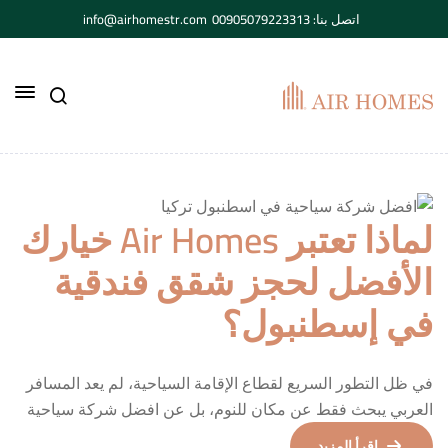
اتصل بنا: 00905079223313
info@airhomestr.com
لماذا تعتبر Air Homes خيارك
الأفضل لحجز شقق فندقية
في إسطنبول؟
في ظل التطور السريع لقطاع الإقامة السياحية، لم يعد المسافر
العربي يبحث فقط عن مكان للنوم، بل عن افضل شركة سياحية
في اسطنبول تركيا و افضل تجربة متكاملة تجمع بين الراحة،
إقرأ المزيد