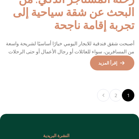
النشرة البريدية
اشترك معنا لتحصل على عروض
حصرية
معلومات الاتصال
CUMHURİYET MAHALESİ YASAN İŞ
MERKEZİ HALASKARGAZİ CAD
اشترك
101/75 KAT 7, 34360 Şişli/İstanbul
00905517249697
info@airhomestr.com
شركتنا
الرئيسية
الشقق السياحية للإيجار