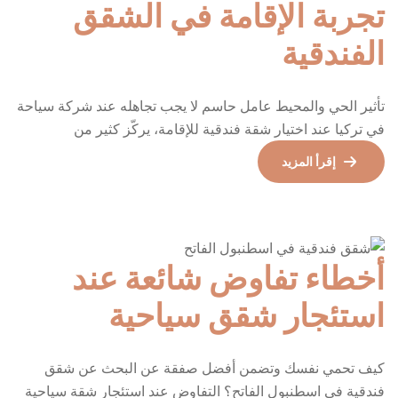
تجربة الإقامة في الشقق
الفندقية
تأثير الحي والمحيط عامل حاسم لا يجب تجاهله عند شركة سياحة
في تركيا عند اختيار شقة فندقية للإقامة، يركّز كثير من
المسافرين على المساحة، السعر، أو مستوى التجهيز الداخلي،
إقرأ المزيد
لكن هناك عاملًا لا يقل أهمية عن كل ما سبق، وغالبًا ما يتم تجاهله:
الحي والمحيط العام للشقة.في المدن السياحية الكبرى مثل
إسطنبول، يمكن للحي أن […]
أخطاء تفاوض شائعة عند
استئجار شقق سياحية
كيف تحمي نفسك وتضمن أفضل صفقة عن البحث عن شقق
فندقية في اسطنبول الفاتح؟ التفاوض عند استئجار شقة سياحية