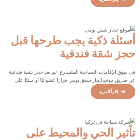
الثقة، الموقع الذكي، والخدمة الاحترافية. ومع كثرة الخيارات
وتفاوت الجودة، أصبح اختيار الجهة المناسبة للحجز عاملًا حاسمًا
في نجاح الرحلة. هنا تبرز Air Homes […]
أسئلة ذكية يجب طرحها قبل
حجز شقة فندقية
في سوق الإقامات السياحية المتسارع، لم يعد حجز شقة فندقية
عن طريق موقع ايجار شقق يومي قرارًا عشوائيًا أو مبنيًا على
الصور والسعر فقط. التجربة الواقعية أثبتت أن جودة الإقامة تبدأ
إقرأ المزيد
من الأسئلة التي تطرحها قبل الحجز، لا بعد الوصول. كثير من
المشكلات التي يواجهها المسافرون كان يمكن تفاديها بالكامل لو
طُرحت الأسئلة الصحيحة في […]
تأثير الحي والمحيط على