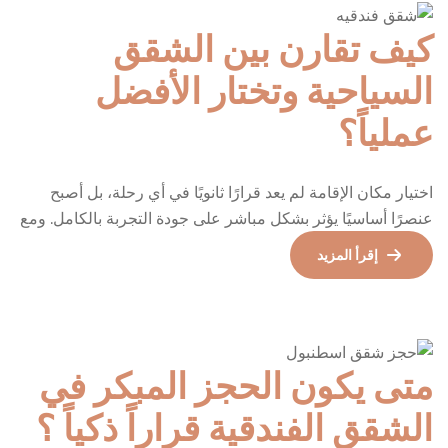
كيف تقارن بين الشقق
السياحية وتختار الأفضل
عملياً؟
اختيار مكان الإقامة لم يعد قرارًا ثانويًا في أي رحلة، بل أصبح
عنصرًا أساسيًا يؤثر بشكل مباشر على جودة التجربة بالكامل. ومع
تنوع الخيارات في المدن السياحية الكبرى، يبرز خيار شقق فندقيه
إقرأ المزيد
كحل عملي يجمع بين راحة الفنادق وخصوصية الشقق. لكن
التحدي الحقيقي لا يكمن في وجود الخيارات، بل في كيفية
المقارنة بينها واختيار الأفضل […]
متى يكون الحجز المبكر في
الشقق الفندقية قراراً ذكياً ؟