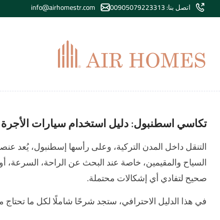
اتصل بنا: 00905079223313
info@airhomestr.com
تكاسي اسطنبول: دليل استخدام سيارات الأجرة ف
التنقل داخل المدن التركية، وعلى رأسها إسطنبول، يُعد عنصرً
السياح والمقيمين، خاصة عند البحث عن الراحة، السرعة، أو ا
صحيح لتفادي أي إشكالات محتملة.
في هذا الدليل الاحترافي، ستجد شرحًا شاملًا لكل ما تحتاج 