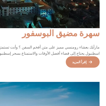
سهرة مضيق البوسفور
مارأيك بعشاء رومنسي مميز على متن أفخم السفن ؟ وأنت تستمتع 
اسطنبول يحتاج إلى قضاء أفضل الأوقات والاستمتاع بسحر إسطنبو
عراضة شامية فقرة باب الحارة أغاني عربية فلكلور تركي فقرات ت
إقرأ المزيد