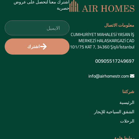
اشترك معنا لتحصل على عروض
حصرية
معلومات الاتصال
CUMHURİYET MAHALESİ YASAN İŞ
MERKEZİ HALASKARGAZİ CAD
اشترك
101/75 KAT 7, 34360 Şişli/İstanbul
00905517249697
info@airhomestr.com
شركتنا
الرئيسية
الشقق السياحية للإيجار
الرحلات
روابط هامة