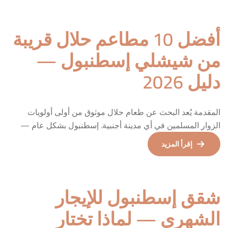
رحلتك. شبكة مترو إسطنبول — نظرة عامة يضم مترو إسطنبول
أكثر من 11 خطاً […]
أفضل 10 مطاعم حلال قريبة
من شيشلي إسطنبول —
دليل 2026
المقدمة يُعد البحث عن طعام حلال موثوق من أولى أولويات
الزوار المسلمين في أي مدينة أجنبية. إسطنبول بشكل عام —
وشيشلي بشكل خاص — تتيح هذا بسهولة كبيرة. هذا الدليل يأخذك
إقرأ المزيد
لأفضل 10 خيارات حلال في المنطقة. لماذا شيشلي هي الأفضل
لمحبي الطعام الحلال؟ معظم المطاعم في شيشلي تقدم طعاماً
حلالاً بطبيعتها لكون المنطقة ذات […]
شقق إسطنبول للإيجار
الشهري — لماذا تختار