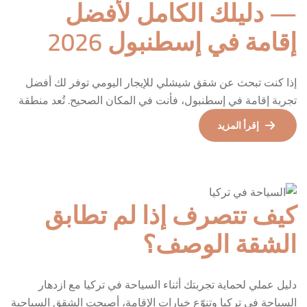
— دليلك الكامل لأفضل
إقامة في إسطنبول 2026
إذا كنت تبحث عن شقق شيشلي للإيجار اليومي توفر لك أفضل
تجربة إقامة في إسطنبول، فأنت في المكان الصحيح. تُعد منطقة
شيشلي واحدة من أكثر المناطق طلباً من قبل الزوار العرب في
إقرأ المزيد
إسطنبول، بفضل موقعها الاستراتيجي في قلب المدينة وقربها من
أبرز المعالم السياحية والتجارية. في هذا الدليل الشامل، ستتعرف
على كل ما تحتاج معرفته […]
كيف تتصرف إذا لم تطابق
الشقة الوصف؟
دليل عملي لحماية تجربتك أثناء السياحة في تركيا مع ازدهار
السياحة في تركيا وتنوّع خيارات الإقامة، أصبحت الشقق السياحية