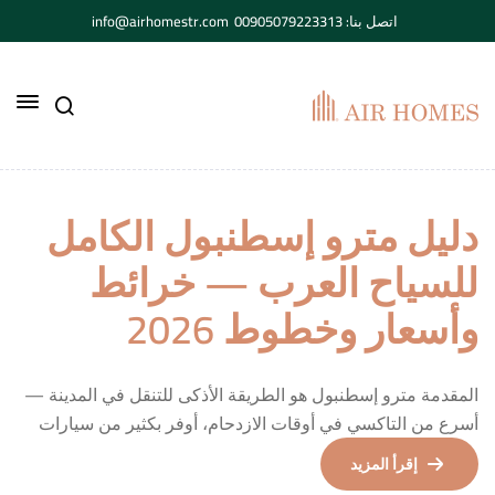
اتصل بنا: 00905079223313
info@airhomestr.com
دليل مترو إسطنبول الكامل
للسياح العرب — خرائط
وأسعار وخطوط 2026
المقدمة مترو إسطنبول هو الطريقة الأذكى للتنقل في المدينة —
أسرع من التاكسي في أوقات الازدحام، أوفر بكثير من سيارات
الأجرة، وأوسع تغطية من أي وسيلة نقل أخرى. في هذا الدليل
إقرأ المزيد
الشامل، كل ما تحتاج معرفته عن مترو إسطنبول قبل وأثناء