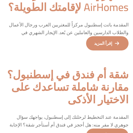
AirHomes لإقامتك الطويلة؟
المقدمة باتت إسطنبول مركزاً للمغتربين العرب ورجال الأعمال
والطلاب الدارسين والعاملين عن بُعد. الإيجار الشهري في
إسطنبول ليس مجرد توفير مالي — بل نمط حياة مختلف تماماً
إقرأ المزيد
يمنحك استقلالية حقيقية وانغماساً عميقاً في ثقافة المدينة. من
يحتاج الإيجار الشهري في إسطنبول؟ رجال الأعمال في مهمات
عمل تمتد لأسابيع أو أشهر الطلاب المقبولين في جامعات
شقة أم فندق في إسطنبول؟
إسطنبول […]
مقارنة شاملة تساعدك على
الاختيار الأذكى
المقدمة عند التخطيط لرحلتك إلى إسطنبول، يواجهك سؤال
جوهري لا مفر منه: هل أحجز في فندق أم أستأجر شقة؟ الإجابة
تختلف باختلاف نوع رحلتك وعدد أفراد مجموعتك ومدة إقامتك