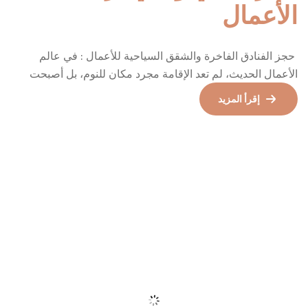
معلومات الاتصال
CUMHURİYET MAHALESİ YASAN İŞ
MERKEZİ HALASKARGAZİ CAD
اشترك
101/75 KAT 7, 34360 Şişli/İstanbul
00905517249697
info@airhomestr.com
شركتنا
الرئيسية
الشقق السياحية للإيجار
الرحلات
روابط هامة
المقالات