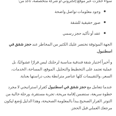
سواء حجزت عبر موقع إلكتروني أو شركة متخصصة، تأكد من:
وجود معلومات تواصل واضحة
صور حقيقية للشقة
عقد أو تأكيد حجز رسمي
الجهة الموثوقة تختصر عليك الكثير من المخاطر عند
حجز شقق في
اسطنبول
.
و أخيراً اختيار شقة فندقية مناسبة لرحلتك ليس قرارًا عشوائيًا، بل
عملية تعتمد على التخطيط والتحليل. الموقع، المساحة، الخدمات،
السعر، والتقييمات كلها عناصر مترابطة يجب دراستها بعناية.
عندما تتعامل مع
حجز شقق في اسطنبول
كقرار استراتيجي لا مجرد
خطوة سريعة، ستضمن إقامة مريحة، تجربة مستقرة، ورحلة خالية من
التوتر. القرار الصحيح يبدأ بالمعلومة الصحيحة، وهذا الدليل وُضع ليكون
مرجعك العملي قبل الحجز.