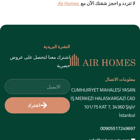
لا تتردد و احجز شقتك الآن مع
Air Homes
النشرة البريدية
اشترك معنا لتحصل على عروض
حصرية
معلومات الاتصال
CUMHURİYET MAHALESİ YASAN
İŞ MERKEZİ HALASKARGAZİ CAD
اشترك
101/75 KAT 7, 34360 Şişli/
İstanbul
00905517249697