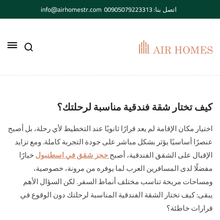
اتصل بنا: 00905079223313
info@airhomestr.com
كيف تختار شقة فندقية مناسبة لرحلتك؟
اختيار مكان الإقامة لم يعد قرارًا ثانويًا عند التخطيط لأي رحلة، بل أصبح
عنصرًا أساسيًا يؤثر بشكل مباشر على جودة التجربة كاملة. ومع تزايد
الإقبال على الشقق الفندقية، أصبح
حجز شقق في اسطنبول
خيارًا
مفضلًا لدى المسافرين العرب لما يوفره من مرونة، خصوصية،
ومساحات مريحة تناسب مختلف أنماط السفر. لكن السؤال الأهم
يبقى: كيف تختار الشقة الفندقية المناسبة لرحلتك دون الوقوع في
قرارات خاطئة؟