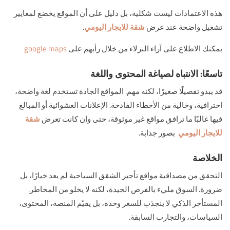
هذه الاعتمادات ليست شكلية، بل دليل على أن الموقع يخضع لمعايير
تشغيل واضحة عند عرض
شقة للايجار اليومي
.
يمكنك الاطلاع على آراء النزلاء من خلال رأيهم على
google maps
تاسعًا: الانتباه لصياغة المحتوى واللغة
قد يبدو تفصيلًا صغيرًا، لكنه مهم. المواقع الجادة تستخدم لغة واضحة،
احترافية، وخالية من الأخطاء الفادحة. الإعلانات العشوائية أو المبالغ
فيها غالبًا ما ترافق مواقع غير موثوقة، حتى وإن كانت تعرض
شقة
للايجار اليومي
بصور جذابة.
الخلاصة
التحقق من مصداقية مواقع تأجير الشقق السياحية لم يعد خيارًا، بل
ضرورة. السوق مليء بالفرص الجيدة، لكنه لا يخلو من المخاطر.
المستأجر الذكي لا ينجذب للسعر وحده، بل يقيّم المنصة، المحتوى،
السياسات، والتجارب السابقة.