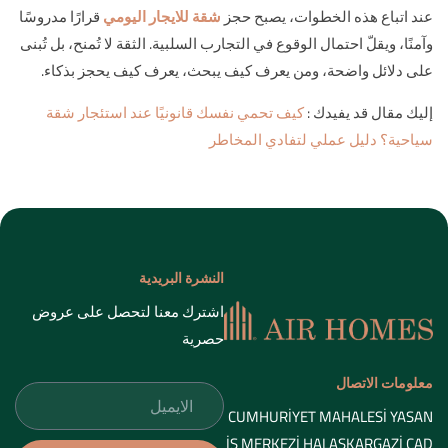
عند اتباع هذه الخطوات، يصبح حجز
شقة للايجار اليومي
قرارًا مدروسًا
وآمنًا، ويقلّ احتمال الوقوع في التجارب السلبية. الثقة لا تُمنح، بل تُبنى
على دلائل واضحة، ومن يعرف كيف يبحث، يعرف كيف يحجز بذكاء.
إليك مقال قد يفيدك :
كيف تحمي نفسك قانونيًا عند استئجار شقة
سياحية؟ دليل عملي لتفادي المخاطر
النشرة البريدية
اشترك معنا لتحصل على عروض
حصرية
معلومات الاتصال
CUMHURİYET MAHALESİ YASAN
İŞ MERKEZİ HALASKARGAZİ CAD