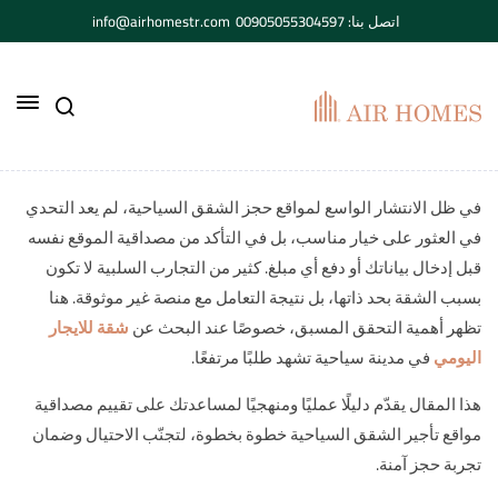
اتصل بنا: 00905055304597
info@airhomestr.com
في ظل الانتشار الواسع لمواقع حجز الشقق السياحية، لم يعد التحدي
في العثور على خيار مناسب، بل في التأكد من مصداقية الموقع نفسه
قبل إدخال بياناتك أو دفع أي مبلغ. كثير من التجارب السلبية لا تكون
بسبب الشقة بحد ذاتها، بل نتيجة التعامل مع منصة غير موثوقة. هنا
تظهر أهمية التحقق المسبق، خصوصًا عند البحث عن
شقة للايجار
اليومي
في مدينة سياحية تشهد طلبًا مرتفعًا.
هذا المقال يقدّم دليلًا عمليًا ومنهجيًا لمساعدتك على تقييم مصداقية
مواقع تأجير الشقق السياحية خطوة بخطوة، لتجنّب الاحتيال وضمان
تجربة حجز آمنة.