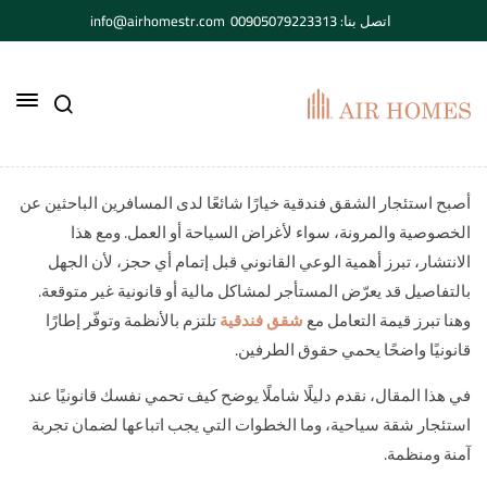
اتصل بنا: 00905079223313
info@airhomestr.com
أصبح استئجار الشقق فندقية خيارًا شائعًا لدى المسافرين الباحثين عن
الخصوصية والمرونة، سواء لأغراض السياحة أو العمل. ومع هذا
الانتشار، تبرز أهمية الوعي القانوني قبل إتمام أي حجز، لأن الجهل
بالتفاصيل قد يعرّض المستأجر لمشاكل مالية أو قانونية غير متوقعة.
وهنا تبرز قيمة التعامل مع
شقق فندقية
تلتزم بالأنظمة وتوفّر إطارًا
قانونيًا واضحًا يحمي حقوق الطرفين.
في هذا المقال، نقدم دليلًا شاملًا يوضح كيف تحمي نفسك قانونيًا عند
استئجار شقة سياحية، وما الخطوات التي يجب اتباعها لضمان تجربة
آمنة ومنظمة.