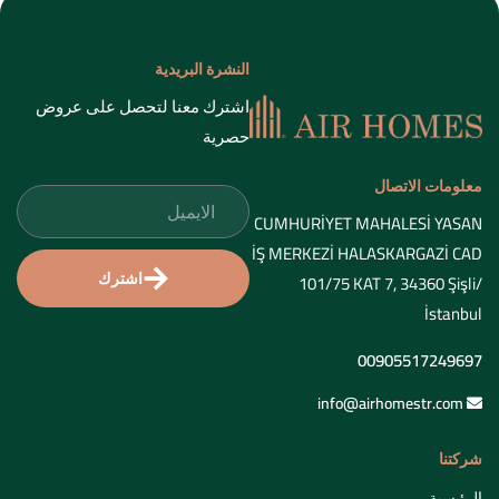
النشرة البريدية
اشترك معنا لتحصل على عروض
حصرية
معلومات الاتصال
CUMHURİYET MAHALESİ YASAN
İŞ MERKEZİ HALASKARGAZİ CAD
اشترك
101/75 KAT 7, 34360 Şişli/
İstanbul
00905517249697
info@airhomestr.com
شركتنا
الرئيسية