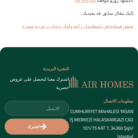
بأكملها. زورو موقعنا
Air Homes
إليك مقال سابق قد يفيديك :
شقق فندقية في اسطنبول: راحة وأمان وتجارب عربية مميزة
النشرة البريدية
اشترك معنا لتحصل على عروض
حصرية
معلومات الاتصال
CUMHURİYET MAHALESİ YASAN
İŞ MERKEZİ HALASKARGAZİ CAD
اشترك
101/75 KAT 7, 34360 Şişli/
İstanbul