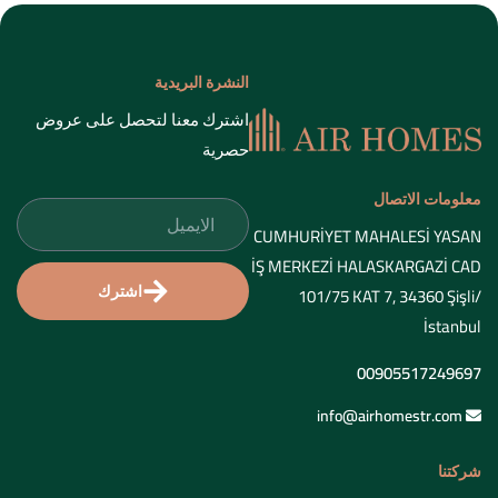
النشرة البريدية
اشترك معنا لتحصل على عروض
حصرية
معلومات الاتصال
CUMHURİYET MAHALESİ YASAN
İŞ MERKEZİ HALASKARGAZİ CAD
اشترك
101/75 KAT 7, 34360 Şişli/
İstanbul
00905517249697
info@airhomestr.com
شركتنا