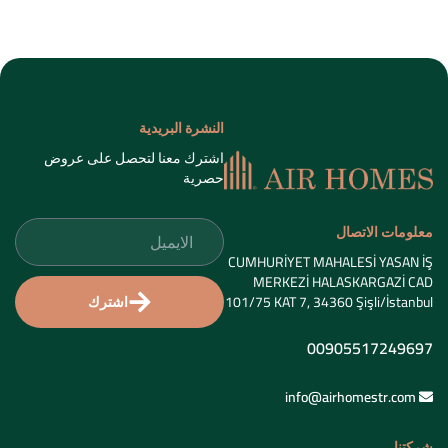
النشرة البريدية
اشترك معنا لتحصل على عروض
حصرية
معلومات الاتصال
CUMHURİYET MAHALESİ YASAN İŞ
MERKEZİ HALASKARGAZİ CAD
اشترك
101/75 KAT 7, 34360 Şişli/İstanbul
00905517249697
info@airhomestr.com
شركتنا