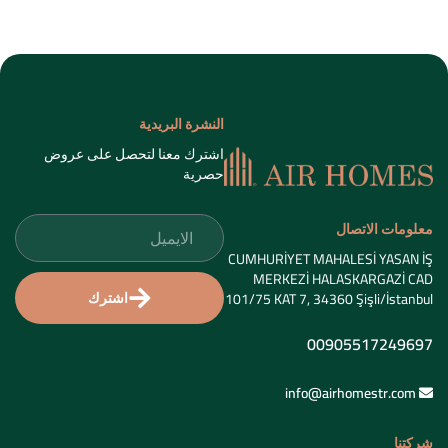
النشرة البريدية
اشترك معنا لتحصل على عروض
حصرية
معلومات الاتصال
CUMHURİYET MAHALESİ YASAN İŞ
MERKEZİ HALASKARGAZİ CAD
اشترك
101/75 KAT 7, 34360 Şişli/İstanbul
00905517249697
info@airhomestr.com
شركتنا