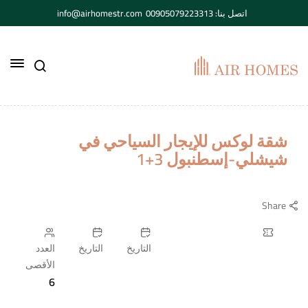
اتصل بنا: 00905079223313
info@airhomestr.com
شقة لوكس للإيجار السياحي في
شيشلي-إسطنبول 3+1
Share
التاريخ
التاريخ
العدد
الأقصى
6