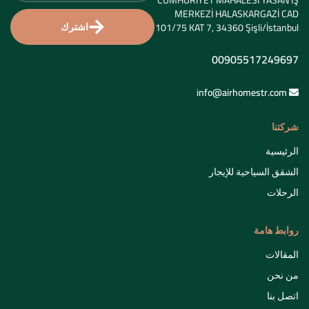
MERKEZİ HALASKARGAZİ CAD
اشترك
101/75 KAT 7, 34360 Şişli/İstanbul
00905517249697
info@airhomestr.com
شركتنا
الرئيسية
الشقق السياحية للإيجار
الرحلات
روابط هامة
المقالات
من نحن
اتصل بنا