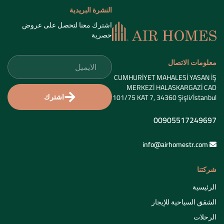
النشرة البريدية
اشترك معنا لتحصل على عروض
حصرية
معلومات الاتصال
CUMHURİYET MAHALESİ YASAN İŞ
MERKEZİ HALASKARGAZİ CAD
اشترك
101/75 KAT 7, 34360 Şişli/İstanbul
00905517249697
info@airhomestr.com
شركتنا
الرئيسية
الشقق السياحية للإيجار
الرحلات