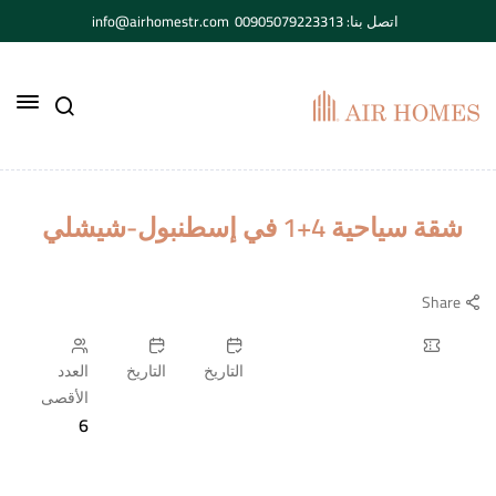
اتصل بنا: 00905079223313
info@airhomestr.com
شقة سياحية 4+1 في إسطنبول-شيشلي
Share
التاريخ
التاريخ
العدد
الأقصى
6