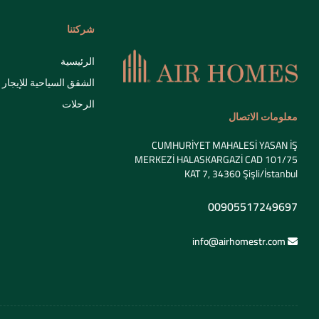
شركتنا
الرئيسية
الشقق السياحية للإيجار
الرحلات
معلومات الاتصال
CUMHURİYET MAHALESİ YASAN İŞ
MERKEZİ HALASKARGAZİ CAD 101/75
KAT 7, 34360 Şişli/İstanbul
00905517249697
info@airhomestr.com