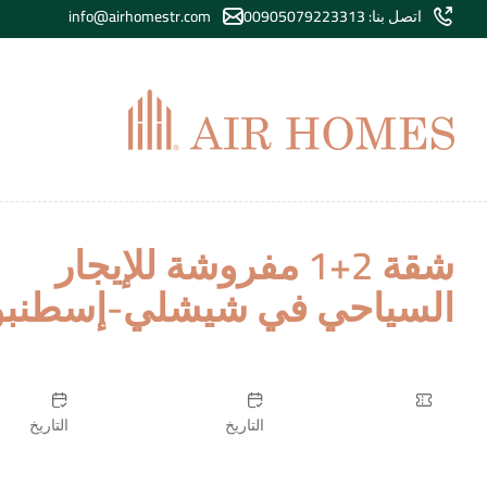
اتصل بنا: 00905079223313
info@airhomestr.com
شقة 2+1 مفروشة للإيجار
السياحي في شيشلي-إسطنب
التاريخ
التاريخ