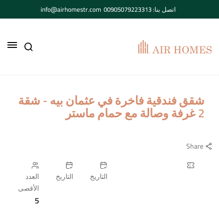
اتصل بنا: 00905079223313
info@airhomestr.com
شقق فندقية فاخرة في عثمان بيه - شقة
2 غرفة وصالة مع حمام ماستر
Share
التاريخ
التاريخ
العدد
الأقصى
5