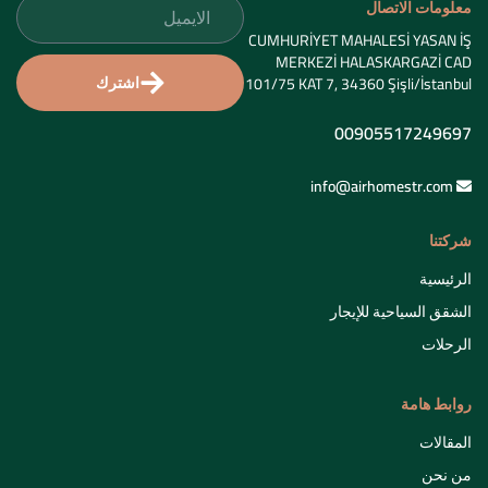
معلومات الاتصال
CUMHURİYET MAHALESİ YASAN İŞ
MERKEZİ HALASKARGAZİ CAD
اشترك
101/75 KAT 7, 34360 Şişli/İstanbul
00905517249697
info@airhomestr.com
شركتنا
الرئيسية
الشقق السياحية للإيجار
الرحلات
روابط هامة
المقالات
من نحن