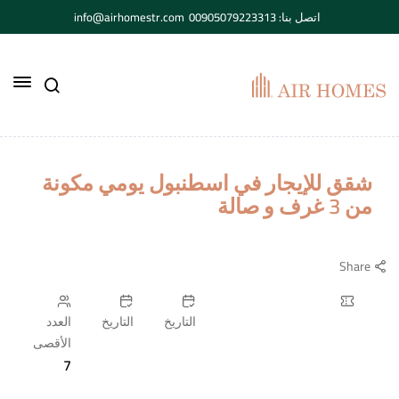
اتصل بنا: 00905079223313
info@airhomestr.com
شقق للإيجار في اسطنبول يومي مكونة
من 3 غرف و صالة
Share
التاريخ
التاريخ
العدد
الأقصى
7