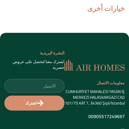
خيارات أخرى
النشرة البريدية
اشترك معنا لتحصل على عروض
حصرية
معلومات الاتصال
CUMHURİYET MAHALESİ YASAN İŞ
MERKEZİ HALASKARGAZİ CAD
اشترك
101/75 KAT 7, 34360 Şişli/İstanbul
00905517249697