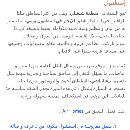
إسطنبول
تقع الشقة في
منطقة شيشلي
، وهي من أكثر المناطق طلبًا
للراغبين في استئجار
شقق للإيجار في اسطنبول يومي
، لما تتميز
به من أمان و تنظيم وبنية تحتية متكاملة. يحيط بالشقة كل ما
يحتاجه الضيف خلال إقامته اليومية، من أسواق و محلات
سوبرماركت، مطاعم عربية وعالمية، مقاهٍ، وصيدليات، وجميعها
على مسافة قريبة سيرًا على الأقدام.
كما يتميز الموقع بقربه من
وسائل النقل العامة
مثل المترو و
الباصات، ما يسهّل التنقل إلى مناطق سياحية و تجارية مهمة مثل
تقسيم، نيشانتاشي، السلطان أحمد، والبوسفور
، دون الحاجة
لاستخدام السيارة بشكل دائم. هذه الميزة تجعل الشقة مناسبة جدًا
للعائلات التي ترغب في استكشاف المدينة بسهولة وراحة.
إليك أفضل الشقق من
Air Homes
. :
شقق مفروشة في اسطنبول مكونة من 3 غرف و صالة