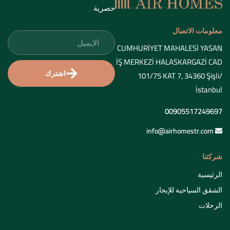
حصرية
معلومات الاتصال
CUMHURİYET MAHALESİ YASAN
İŞ MERKEZİ HALASKARGAZİ CAD
اشترك
101/75 KAT 7, 34360 Şişli/
İstanbul
00905517249697
info@airhomestr.com
شركتنا
الرئيسية
الشقق السياحية للإيجار
الرحلات