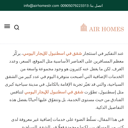
اتصل بنا: 00905079223313
info@airhomestr.com
عند التفكير في استئجار
شقق في اسطنبول للإيجار اليومي
، يركّز
معظم المسافرين على العناصر الأساسية مثل الموقع، السعر، وعدد
الغرف. لكن ما يغفل عنه كثيرون هو وجود مجموعة واسعة من
الخدمات الإضافية التي أصبحت متوفرة اليوم في عدد كبير من الشقق
السياحية، والتي قد تغيّر تجربة الإقامة بالكامل. في مدينة سياحية كبرى
مثل إسطنبول، تطوّرت
شقق في اسطنبول للإيجار اليومي
لتنافس
الفنادق من حيث مستوى الخدمة، بل وتتفوّق عليها أحيانًا بفضل هذه
التفاصيل الذكية.
في هذا المقال، نسلّط الضوء على خدمات إضافية غير معروفة لدى
كثير من المسافرين، لكنها موجودة فعلًا في الشقق السياحية