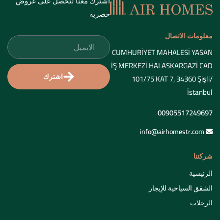
اشترك معنا لتحصل على عروض
حصرية
معلومات الاتصال
CUMHURİYET MAHALESİ YASAN
İŞ MERKEZİ HALASKARGAZİ CAD
اشترك
101/75 KAT 7, 34360 Şişli/
İstanbul
00905517249697
info@airhomestr.com
شركتنا
الرئيسية
الشقق السياحية للإيجار
الرحلات