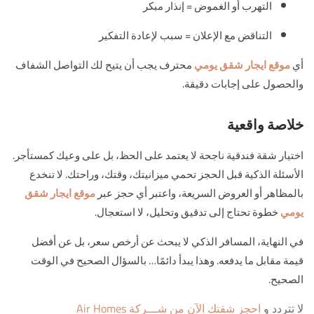
التهرب أو الغموض = إنذار مبكر
التناقض مع الإعلان = سبب لإعادة التفكير
أي
موقع ايجار شقق يومي
محترف يجب أن يتيح لك التواصل الشفاف
والحصول على إجابات دقيقة.
خلاصة واقعية
اختيار شقة فندقية ناجحة لا يعتمد على الحظ، بل على وعيك كمستأجر.
الأسئلة الذكية قبل الحجز تحمي ميزانيتك، وقتك، وراحتك. لا تنخدع
بالمظاهر أو العروض السريعة، واعتبر أي حجز عبر
موقع ايجار شقق
يومي
خطوة تحتاج إلى تدقيق وتحليل، لا استعجال.
في النهاية، المسافر الذكي لا يبحث عن أرخص سعر، بل عن أفضل
قيمة مقابل ما يدفعه. وهذا يبدأ دائمًا… بالسؤال الصحيح في الوقت
الصحيح.
لا تتردد و
احجز شقتك الآن من شـــركة Air Homes