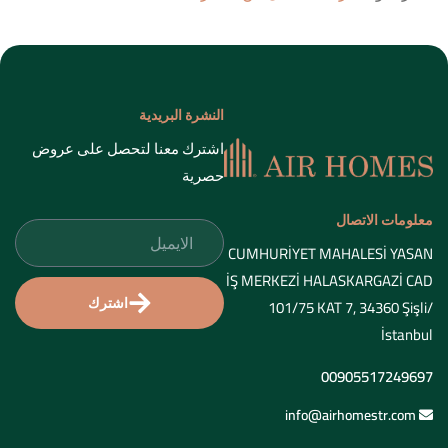
النشرة البريدية
اشترك معنا لتحصل على عروض
حصرية
معلومات الاتصال
CUMHURİYET MAHALESİ YASAN
İŞ MERKEZİ HALASKARGAZİ CAD
اشترك
101/75 KAT 7, 34360 Şişli/
İstanbul
00905517249697
info@airhomestr.com