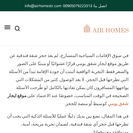
اتصل بنا: 00905079223313
info@airhomestr.com
في سوق الإقامات السياحية المتسارع، لم يعد حجز شقة فندقية عن
طريق موقع ايجار شقق يومي قرارًا عشوائيًا أو مبنيًا على الصور
والسعر فقط. التجربة الواقعية أثبتت أن جودة الإقامة تبدأ من الأسئلة
التي تطرحها قبل الحجز، لا بعد الوصول. كثير من المشكلات التي
يواجهها المسافرون كان يمكن تفاديها بالكامل لو طُرحت الأسئلة
الصحيحة في الوقت المناسب، خصوصًا عند الاعتماد على
موقع ايجار
شقق يومي
كوسيط أو منصة للحجز.
في هذا المقال، نضع بين يديك دليلًا عمليًا للأسئلة الذكية التي يجب أن
تطرحها قبل حجز أي شقة فندقية، لضمان تجربة مريحة، آمنة،
ومتوافقة مع توقعاتك.