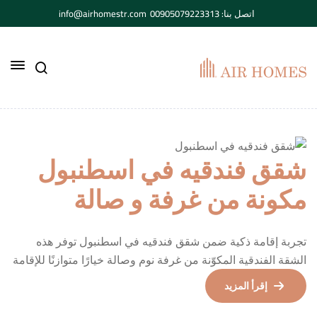
اتصل بنا: 00905079223313
info@airhomestr.com
شقق فندقيه في اسطنبول
مكونة من غرفة و صالة
تجربة إقامة ذكية ضمن شقق فندقيه في اسطنبول توفر هذه
الشقة الفندقية المكوّنة من غرفة نوم وصالة خيارًا متوازنًا للإقامة
في مدينة إسطنبول، حيث تجمع بين الخصوصية المنزلية
إقرأ المزيد
والخدمات العملية التي يبحث عنها الضيوف عند اختيار شقق
فندقيه في اسطنبول بدلًا من الفنادق التقليدية. تم تصميم الشقة