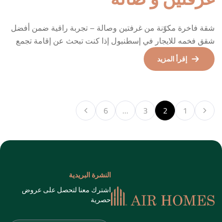
حصرية
معلومات الاتصال
CUMHURİYET MAHALESİ YASAN İŞ
MERKEZİ HALASKARGAZİ CAD
اشترك
101/75 KAT 7, 34360 Şişli/İstanbul
00905517249697
info@airhomestr.com
شركتنا
الرئيسية
الشقق السياحية للإيجار
الرحلات
روابط هامة