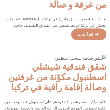
من غرفة و صالة
تجربة راقية ضمن شقق فاخرة في تركيا بإدارة Air Homes اختيار
السكن في تركيا لم يعد يقتصر على الفنادق التقليدية، خاصة
بالنسبة للضيوف الباحثين عن الخصوصية، الراحة، والتجربة
إقرأ المزيد
الراقية. هذه الشقة الفاخرة المكوّنة من غرفة نوم وصالة واسعة
تمثل نموذجًا عمليًا ومتوازنًا لما تقدمه شقق فاخرة في تركيا من
حيث جودة الإقامة، التصميم العصري، ومستوى […]
شقق فندقية شيشلي
اسطنبول مكوّنة من غرفتين
وصالة إقامة راقية في تركيا
إقامة راقية ضمن شقق فندقية شيشلي اسطنبول عند البحث عن
إقامة تجمع بين الموقع الحيوي، الراحة العالية، والخدمة الموثوقة،