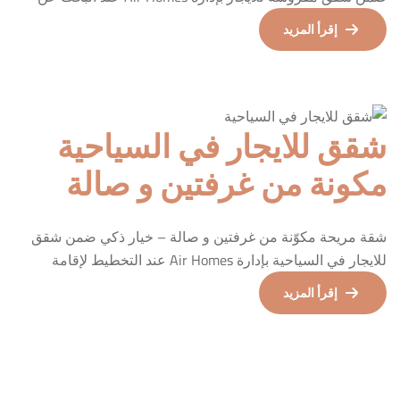
خيار سكني يجمع بين الراحة، الخصوصية، والتنظيم، تبرز هذه
إقرأ المزيد
الشقة المفروشة المكوّنة من غرفتي نوم وصالة واسعة كخيار
عملي ومناسب لفئات متعددة من الزوار. تم إعداد هذه الوحدة
بعناية لتلبي احتياجات العائلات الصغيرة، الأزواج، أو […]
شقق للايجار في السياحية
مكونة من غرفتين و صالة
شقة مريحة مكوّنة من غرفتين و صالة – خيار ذكي ضمن شقق
للايجار في السياحية بإدارة Air Homes عند التخطيط لإقامة
سياحية في إسطنبول ، يبحث الزائر عادة عن توازن حقيقي بين
إقرأ المزيد
الراحة ، الخصوصية ، و الموقع العملي. هذه الشقة المكوّنة من
غرفتي نوم وصالة واسعة تمثل نموذجًا مثاليًا لمن يبحث عن تجربة
إقامة […]