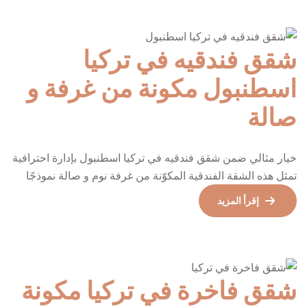
لتناسب أنماط الإقامة السياحية الحديثة، سواء للإقامات القصيرة
[…]
شقق فندقيه في تركيا
اسطنبول مكونة من غرفة و
صالة
خيار مثالي ضمن شقق فندقيه في تركيا اسطنبول بإدارة احترافية
تمثل هذه الشقة الفندقية المكوّنة من غرفة نوم و صالة نموذجًا
عمليًا و متوازنًا للإقامة الراقية التي يبحث عنها الزائر العربي في
إقرأ المزيد
مدينة إسطنبول. فهي تجمع بين الخصوصية ، الراحة ، والمستوى
الفندقي المدروس ، ما يجعلها خيارًا مناسبًا للراغبين في تجربة
سكنية مستقلة ضمن […]
شقق فاخرة في تركيا مكونة