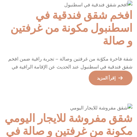
افخم شقق فندقية في
اسطنبول مكونة من غرفتين
و صالة
شقة فاخرة مكوّنة من غرفتين وصالة – تجربة راقية ضمن افخم
شقق فندقية في اسطنبول عند الحديث عن الإقامة الراقية في
إسطنبول، فإن اختيار السكن يلعب دورًا محوريًا في جودة الرحلة
إقرأ المزيد
بالكامل. هذه الشقة الفاخرة المكوّنة من غرفتي نوم وصالة واسعة
تمثل نموذجًا متقدمًا لما يمكن أن تقدمه افخم شقق فندقية في
اسطنبول من حيث […]
شقق مفروشة للايجار اليومي
مكونة من غرفتين و صالة في