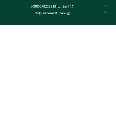
اتصل بنا: 00905079223313
info@airhomestr.com