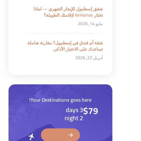
شقق إسطنبول للإيجار الشهري — لماذا
تختار AirHomes لإقامتك الطويلة؟
مايو 14, 2026
شقة أم فندق في إسطنبول؟ مقارنة شاملة
تساعدك على الاختيار الأذكى
أبريل 22, 2026
Your Destinations goes here!
$79
3 days
2 night
Book Now