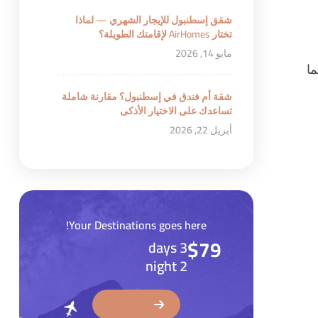
شقق إسطنبول للإيجار الشهري — لماذا
تختار AirHomes لإقامتك الطويلة؟
مايو 14, 2026
ما
شقة أم فندق في إسطنبول؟ مقارنة شاملة
تساعدك على الاختيار الأذكى
أبريل 22, 2026
Your Destinations goes here!
$79
3 days
2 night
Book Now