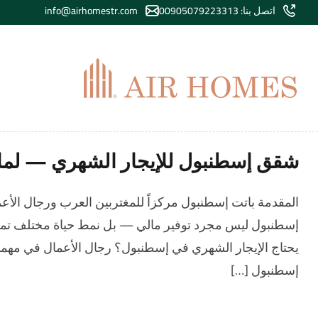
اتصل بنا: 00905079223313
info@airhomestr.com
شقق إسطنبول للإيجار الشهري — لماذا تختار AirHomes لإقا
المقدمة باتت إسطنبول مركزاً للمغتربين العرب ورجال الأعم
إسطنبول ليس مجرد توفير مالي — بل نمط حياة مختلف تماماً ي
يحتاج الإيجار الشهري في إسطنبول؟ رجال الأعمال في مهما
إسطنبول […]